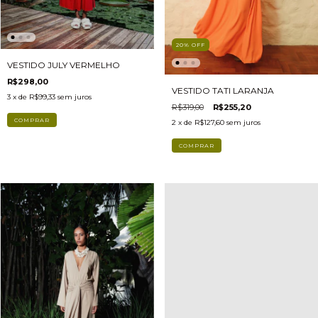
20
%
OFF
VESTIDO JULY VERMELHO
R$298,00
VESTIDO TATI LARANJA
3
x de
R$99,33
sem juros
R$319,00
R$255,20
COMPRAR
2
x de
R$127,60
sem juros