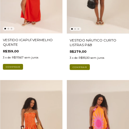
VESTIDO ICAPUÍ VERMELHO
VESTIDO NÁUTICO CURTO
QUENTE
LISTRAS P&B
R$359,00
R$279,00
3
x de
R$119,67
sem juros
3
x de
R$93,00
sem juros
COMPRAR
COMPRAR