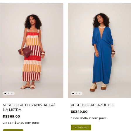
VESTIDO GABI AZUL BIC
VESTIDO RETO SIANINHA CAÍ
NA LISTRA
R$349,00
R$269,00
3
x de
R$116,33
sem juros
2
x de
R$134,50
sem juros
COMPRAR