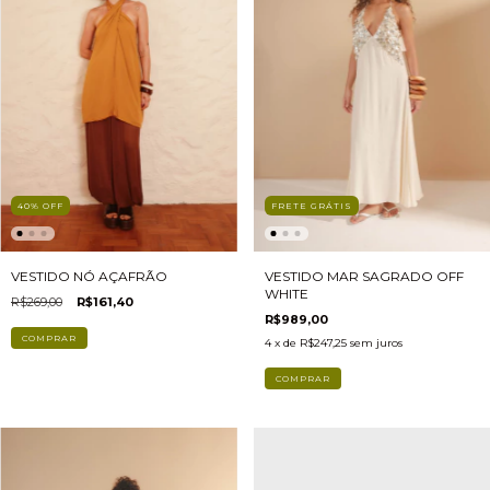
40
%
OFF
FRETE GRÁTIS
VESTIDO NÓ AÇAFRÃO
VESTIDO MAR SAGRADO OFF
WHITE
R$269,00
R$161,40
R$989,00
COMPRAR
4
x de
R$247,25
sem juros
COMPRAR