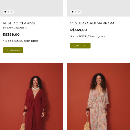
VESTIDO CLARISSE
VESTIDO GABI MARROM
ESPECIARIAS
R$349,00
R$398,00
3
x de
R$116,33
sem juros
4
x de
R$99,50
sem juros
COMPRAR
COMPRAR