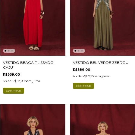
VESTIDO BEAGÁ PLISSADO
VESTIDO BEL VERDE ZEBROU
CAJU
R$389,00
R$339,00
4
x de
R$97,25
sem juros
3
x de
R$113,00
sem juros
COMPRAR
COMPRAR