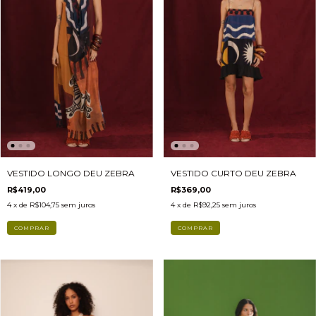
VESTIDO CURTO DEU ZEBRA
VESTIDO LONGO DEU ZEBRA
R$369,00
R$419,00
4
x de
R$92,25
sem juros
4
x de
R$104,75
sem juros
COMPRAR
COMPRAR