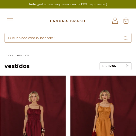
frete grátis nas compras acima de 800 ~ aproveita :)
0
Início
.
vestidos
vestidos
FILTRAR