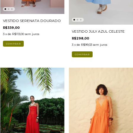
VESTIDO SERENATA DOURADO
R$339,00
VESTIDO JULY AZUL CELESTE
3
x de
R$113,00
sem juros
R$298,00
COMPRAR
3
x de
R$99,33
sem juros
COMPRAR