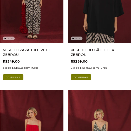
VESTIDO ZAZA TULE RETO
VESTIDO BLUSÃO GOLA
ZEBROU
ZEBROU
R$349,00
R$239,00
3
x de
R$116,33
sem juros
2
x de
R$119,50
sem juros
COMPRAR
COMPRAR