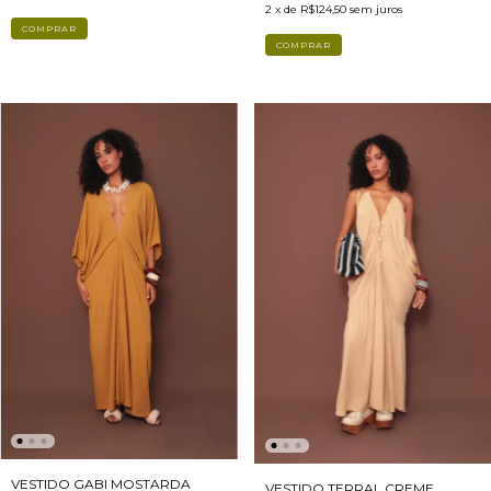
2
x de
R$124,50
sem juros
COMPRAR
VESTIDO GABI MOSTARDA
VESTIDO TERRAL CREME