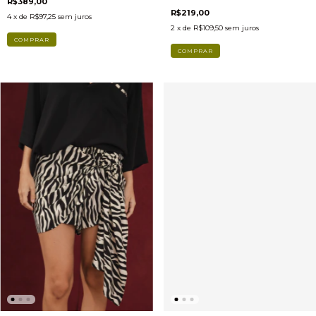
R$389,00
R$219,00
4
x de
R$97,25
sem juros
2
x de
R$109,50
sem juros
COMPRAR
COMPRAR