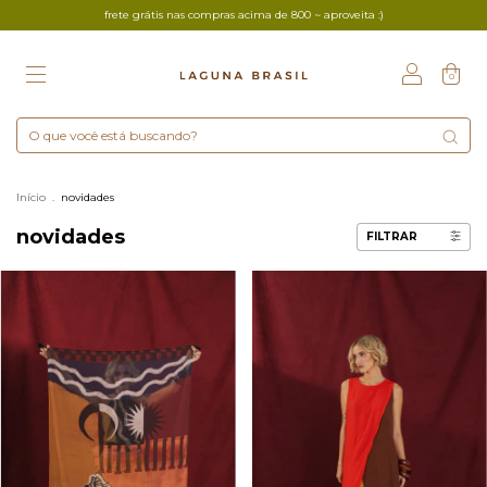
frete grátis nas compras acima de 800 ~ aproveita :)
0
Início
.
novidades
novidades
FILTRAR