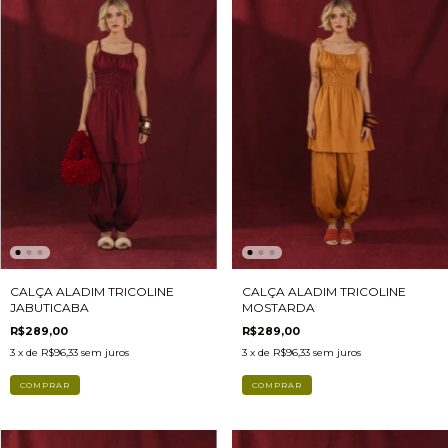
CALÇA ALADIM TRICOLINE
CALÇA ALADIM TRICOLINE
JABUTICABA
MOSTARDA
R$289,00
R$289,00
3
x de
R$96,33
sem juros
3
x de
R$96,33
sem juros
COMPRAR
COMPRAR