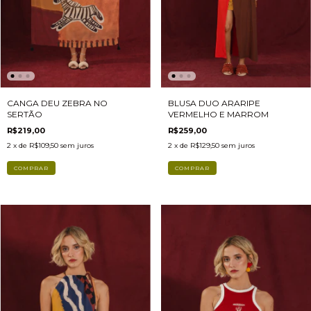
BLUSA DUO ARARIPE
CANGA DEU ZEBRA NO
VERMELHO E MARROM
SERTÃO
R$259,00
R$219,00
2
x de
R$129,50
sem juros
2
x de
R$109,50
sem juros
COMPRAR