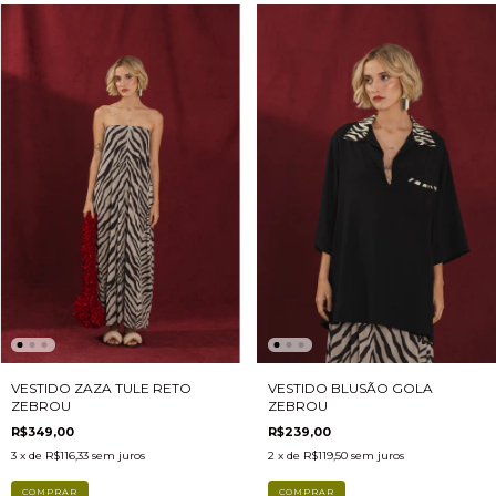
VESTIDO ZAZA TULE RETO
VESTIDO BLUSÃO GOLA
ZEBROU
ZEBROU
R$349,00
R$239,00
3
x de
R$116,33
sem juros
2
x de
R$119,50
sem juros
COMPRAR
COMPRAR