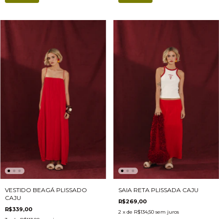
SAIA RETA PLISSADA CAJU
VESTIDO BEAGÁ PLISSADO
CAJU
R$269,00
R$339,00
2
x de
R$134,50
sem juros