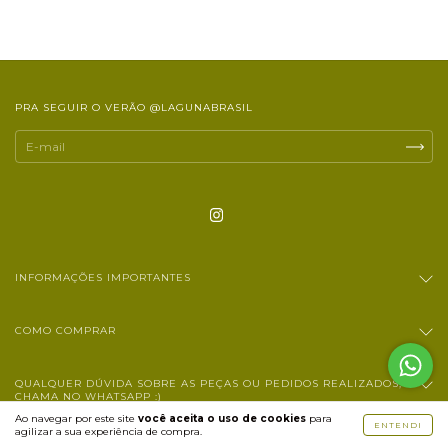
PRA SEGUIR O VERÃO @LAGUNABRASIL
INFORMAÇÕES IMPORTANTES
COMO COMPRAR
QUALQUER DÚVIDA SOBRE AS PEÇAS OU PEDIDOS REALIZADOS,
CHAMA NO WHATSAPP :)
Ao navegar por este site
você aceita o uso de cookies
para
ENTENDI
agilizar a sua experiência de compra.