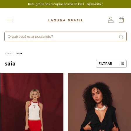
frete grátis nas compras acima de 800 ~ aproveita :)
0
Início
.
saia
saia
FILTRAR