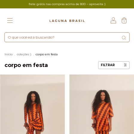
frete grátis nas compras acima de 800 ~ aproveita :)
0
Início
.
coleções :)
.
corpo em festa
corpo em festa
FILTRAR