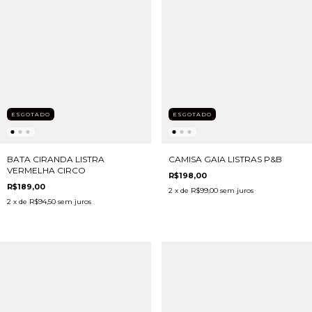
ESGOTADO
ESGOTADO
BATA CIRANDA LISTRA
CAMISA GAIA LISTRAS P&B
VERMELHA CIRCO
R$198,00
R$189,00
2
x de
R$99,00
sem juros
2
x de
R$94,50
sem juros