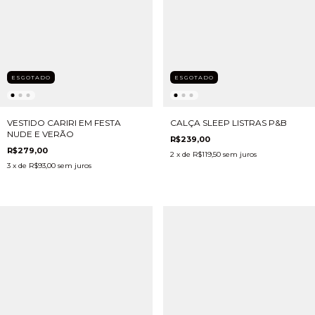
ESGOTADO
ESGOTADO
VESTIDO CARIRI EM FESTA
CALÇA SLEEP LISTRAS P&B
NUDE E VERÃO
R$239,00
R$279,00
2
x de
R$119,50
sem juros
3
x de
R$93,00
sem juros