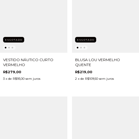
ESGOTADO
ESGOTADO
BLUSA LOU VERMELHO
VESTIDO NÁUTICO CURTO
QUENTE
VERMELHO
R$219,00
R$279,00
2
x de
R$109,50
sem juros
3
x de
R$93,00
sem juros