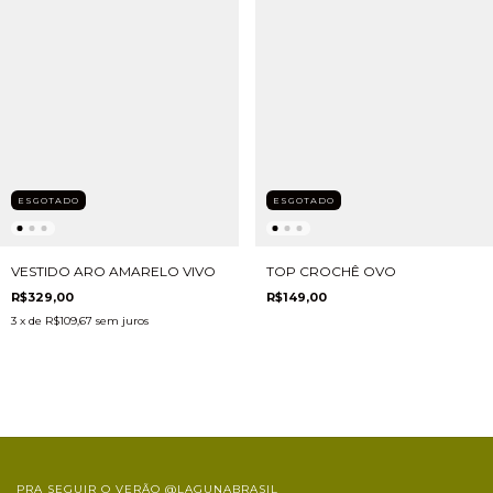
ESGOTADO
ESGOTADO
VESTIDO ARO AMARELO VIVO
TOP CROCHÊ OVO
R$329,00
R$149,00
3
x de
R$109,67
sem juros
PRA SEGUIR O VERÃO @LAGUNABRASIL