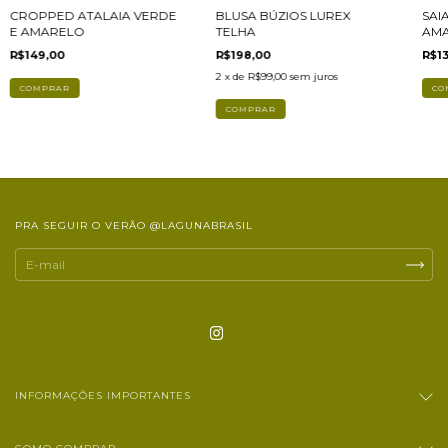
CROPPED ATALAIA VERDE
BLUSA BÚZIOS LUREX
SAI
E AMARELO
TELHA
AM
R$149,00
R$198,00
R$1
2
x de
R$99,00
sem juros
CO
PRA SEGUIR O VERÃO @LAGUNABRASIL
INFORMAÇÕES IMPORTANTES