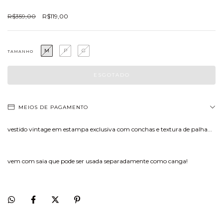
R$359,00
R$119,00
M
P
G
TAMANHO
MEIOS DE PAGAMENTO
vestido vintage em estampa exclusiva com conchas e textura de palha...
vem com saia que pode ser usada separadamente como canga!