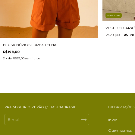
40
%
OFF
VESTIDO CARAÍ
R$298,00
R$178
BLUSA BÚZIOS LUREX TELHA
R$198,00
2
x de
R$99,00
sem juros
PRA SEGUIR O VERÃO @LAGUNABRASIL
INFORMAÇÕES
Início
Quem somos