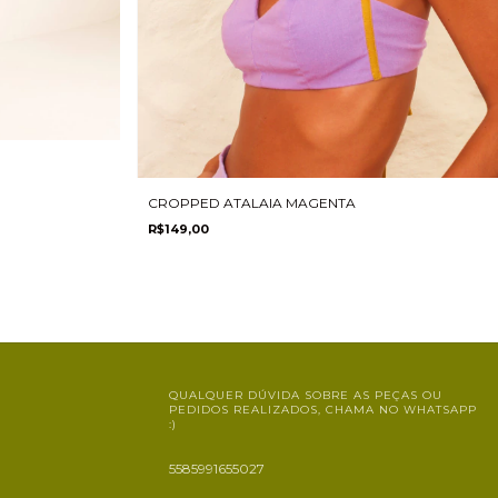
CROPPED ATALAIA MAGENTA
R$149,00
QUALQUER DÚVIDA SOBRE AS PEÇAS OU
PEDIDOS REALIZADOS, CHAMA NO WHATSAPP
:)
5585991655027