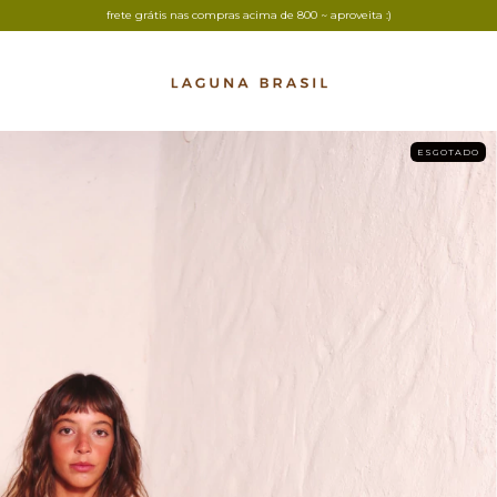
frete grátis nas compras acima de 800 ~ aproveita :)
ESGOTADO