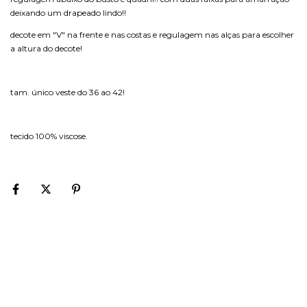
deixando um drapeado lindo!!
decote em "V" na frente e nas costas e regulagem nas alças para escolher
a altura do decote!
tam. único veste do 36 ao 42!
tecido 100% viscose.