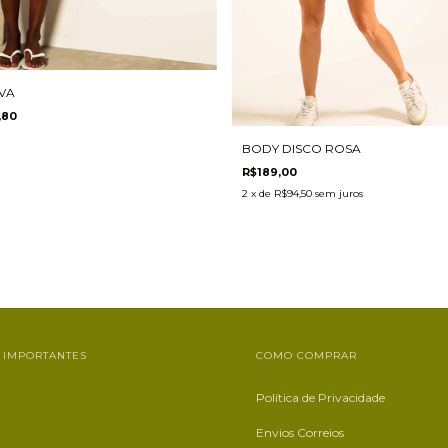
VA
,80
BODY DISCO ROSA
R$189,00
2
x de
R$94,50
sem juros
 IMPORTANTES
COMO COMPRAR
Política de Privacidade
Envios Correios