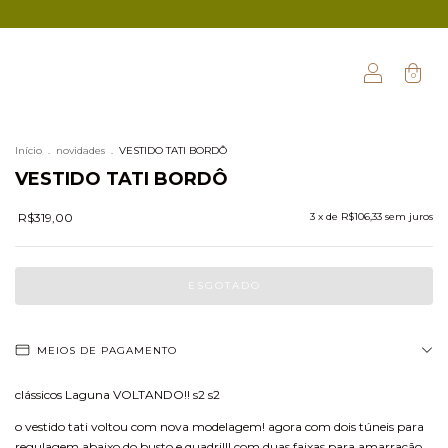
0
Início
.
novidades
.
VESTIDO TATI BORDÔ
VESTIDO TATI BORDÔ
R$319,00
3
x de
R$106,33
sem juros
MEIOS DE PAGAMENTO
clássicos Laguna VOLTANDO!! s2 s2
o vestido tati voltou com nova modelagem! agora com dois túneis para
regulagem abaixo do busto e quadril!! com duas faixas para amarração