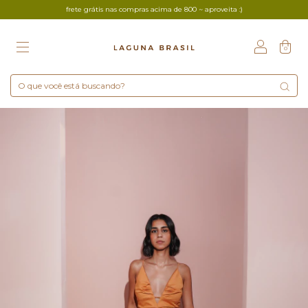
frete grátis nas compras acima de 800 ~ aproveita :)
0