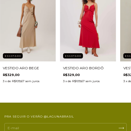
ESGOTADO
ES
ESGOTADO
VESTIDO ARO BORDÔ
VES
VESTIDO ARO BEGE
R$329,00
R$3
R$329,00
3
x de
R$109,67
sem juros
3
x d
3
x de
R$109,67
sem juros
PRA SEGUIR O VERÃO @LAGUNABRASIL