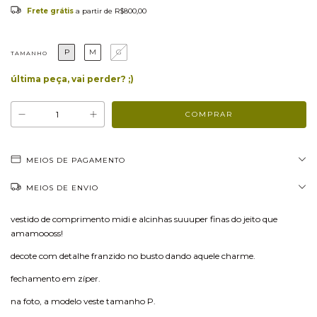
Frete grátis
a partir de
R$800,00
P
M
G
TAMANHO
última peça, vai perder? ;)
MEIOS DE PAGAMENTO
MEIOS DE ENVIO
vestido de comprimento midi e alcinhas suuuper finas do jeito que
amamoooss!
decote com detalhe franzido no busto dando aquele charme.
fechamento em zíper.
na foto, a modelo veste tamanho P.