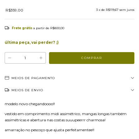
R$359,00
3
x de
R$119,67
sem juros
Frete grátis
a partir de
R$800,00
última peça, vai perder? ;)
MEIOS DE PAGAMENTO
MEIOS DE ENVIO
modelo novo chegandoooo!!
vestido em comprimento midi assimétrico, mangas longas também
assimétricas e abertura nas costas suuupeerrr charmosa!
amarração no pescoço que ajusta perfeitamentee!!