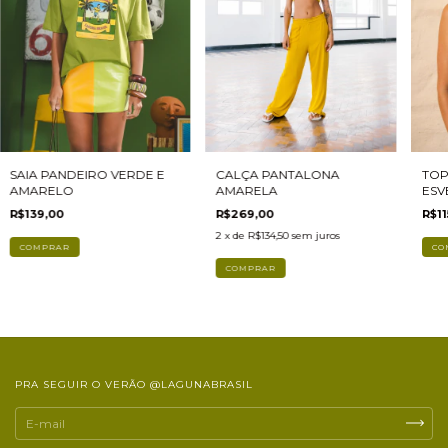
CALÇA PANTALONA
SAIA PANDEIRO VERDE E
TOP
AMARELA
AMARELO
ESV
R$269,00
R$139,00
R$11
2
x de
R$134,50
sem juros
COMPRAR
CO
COMPRAR
PRA SEGUIR O VERÃO @LAGUNABRASIL