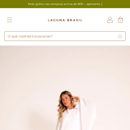
frete grátis nas compras acima de 800 ~ aproveita :)
0