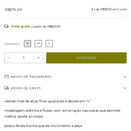
R$279,00
3
x de
R$93,00
sem juros
Frete grátis
a partir de
R$800,00
P
M
G
TAMANHO
MEIOS DE PAGAMENTO
MEIOS DE ENVIO
vestido midi de alças finas ajustáveis e decote em “v”
modelagem soltinha e fluida, com amarração nas costas que permite
melhor ajuste ao corpo.
possui fenda frontal que dá movimento a peça