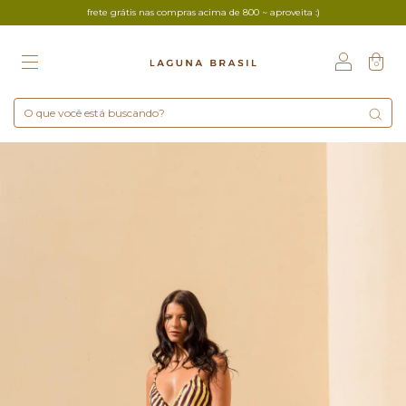
frete grátis nas compras acima de 800 ~ aproveita :)
0