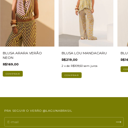
BLU
BLUSA ARARA VERÃO
BLUSA LOU MANDACARU
NEON
R$1
R$219,00
R$169,00
2
x de
R$109,50
sem juros
CO
COMPRAR
PRA SEGUIR O VERÃO @LAGUNABRASIL