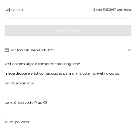
R$329,00
3
x de
R$109,67
sem juros
MEIOS DE PAGAMENTO
vestido sem alças e comprimento longuete!
mega decote e elástico nas costas para um ajuste incrível no corpo.
tecido acetinado!
tam. único veste P ao G!
100% poliéster