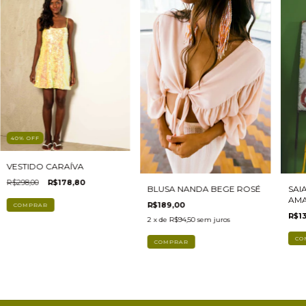
40
%
OFF
VESTIDO CARAÍVA
R$298,00
R$178,80
BLUSA NANDA BEGE ROSÉ
SAI
AM
R$189,00
COMPRAR
R$1
2
x de
R$94,50
sem juros
CO