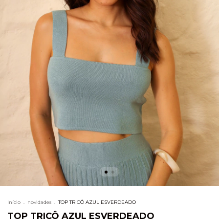
Início
.
novidades
.
TOP TRICÔ AZUL ESVERDEADO
TOP TRICÔ AZUL ESVERDEADO