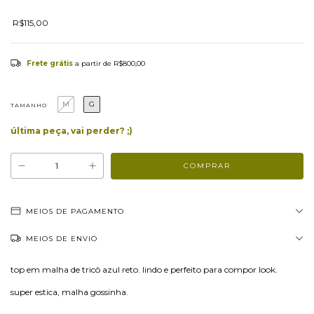
R$115,00
Frete grátis
a partir de
R$800,00
M
G
TAMANHO
última peça, vai perder? ;)
MEIOS DE PAGAMENTO
MEIOS DE ENVIO
top em malha de tricô azul reto. lindo e perfeito para compor look.
super estica, malha gossinha.