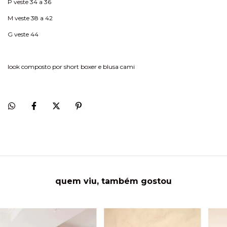
P veste 34 a 36
M veste 38 a 42
G veste 44
look composto por short boxer e blusa cami
quem viu, também gostou