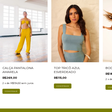
CALÇA PANTALONA
TOP TRICÔ AZUL
BOD
AMARELA
ESVERDEADO
R$1
R$269,00
R$115,00
2
x d
2
x de
R$134,50
sem juros
COMPRAR
CO
COMPRAR