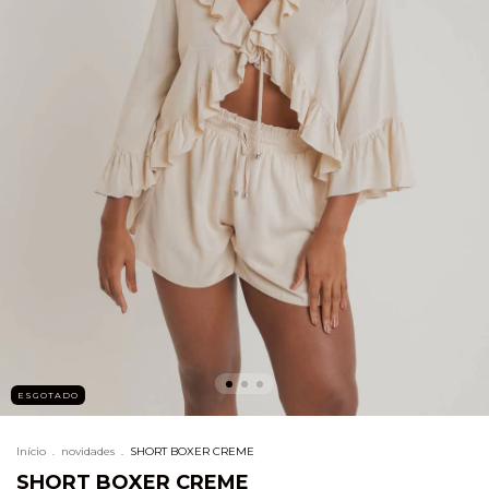
ESGOTADO
Início
.
novidades
.
SHORT BOXER CREME
SHORT BOXER CREME