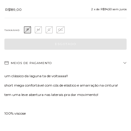
R$189,00
2
x de
R$94,50
sem juros
P
M
G
GG
TAMANHO
MEIOS DE PAGAMENTO
um clássico da laguna ta de voltaaaa!!
short mega confortável com cós de elástico e amarração na cintura!
tem uma leve abertura nas laterais pra dar movimento!
100% viscose