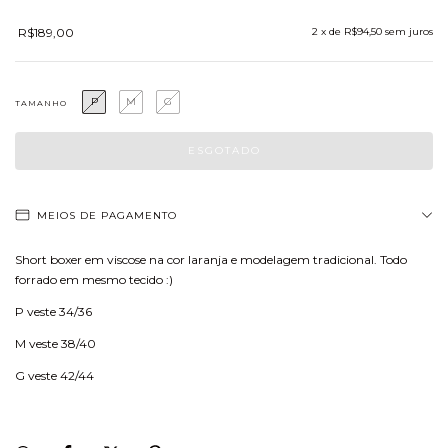
R$189,00
2
x de
R$94,50
sem juros
P
M
G
TAMANHO
MEIOS DE PAGAMENTO
Short boxer em viscose na cor laranja e modelagem tradicional. Todo
forrado em mesmo tecido :)
P veste 34/36
M veste 38/40
G veste 42/44