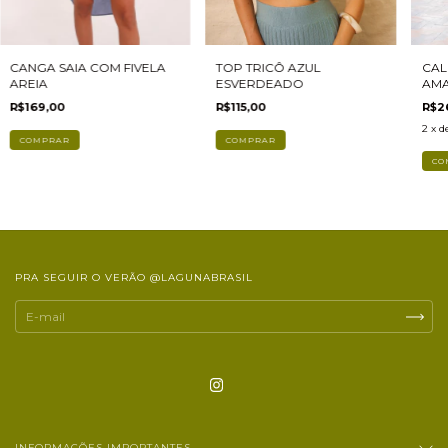
CAL
CANGA SAIA COM FIVELA
TOP TRICÔ AZUL
AM
AREIA
ESVERDEADO
R$2
R$169,00
R$115,00
2
x d
COMPRAR
CO
PRA SEGUIR O VERÃO @LAGUNABRASIL
INFORMAÇÕES IMPORTANTES