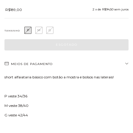
R$189,00
2
x de
R$94,50
sem juros
P
M
G
TAMANHO
MEIOS DE PAGAMENTO
short alfaiataria básico com botão a mostra e bolsos nas laterais!
P veste 34/36
M veste 38/40
G veste 42/44