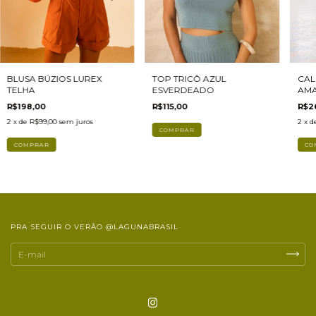
CAL
BLUSA BÚZIOS LUREX
TOP TRICÔ AZUL
AM
TELHA
ESVERDEADO
R$2
R$198,00
R$115,00
2
x d
2
x de
R$99,00
sem juros
COMPRAR
CO
PRA SEGUIR O VERÃO @LAGUNABRASIL