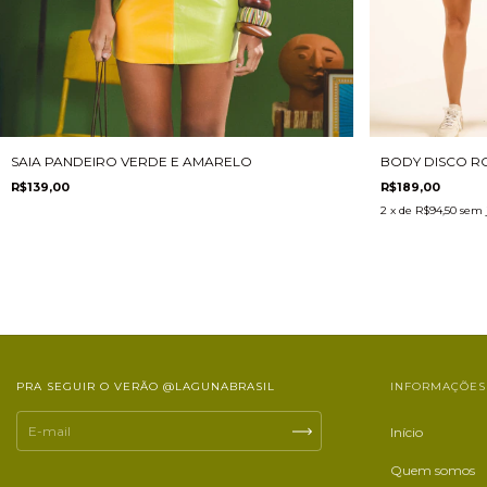
SAIA PANDEIRO VERDE E AMARELO
BODY DISCO R
R$139,00
R$189,00
2
x de
R$94,50
sem 
PRA SEGUIR O VERÃO @LAGUNABRASIL
INFORMAÇÕES
Início
Quem somos