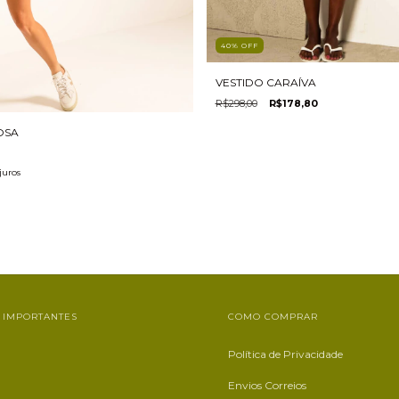
40
%
OFF
VESTIDO CARAÍVA
R$298,00
R$178,80
OSA
juros
 IMPORTANTES
COMO COMPRAR
Política de Privacidade
Envios Correios