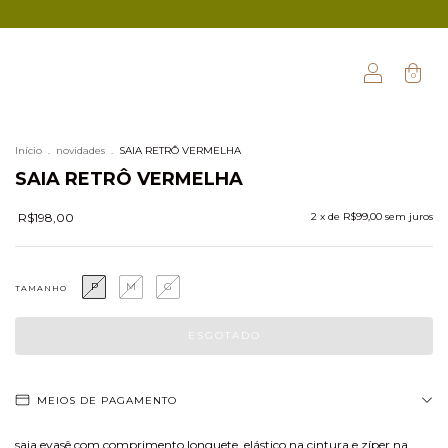
0
Início
.
novidades
.
SAIA RETRÔ VERMELHA
SAIA RETRÔ VERMELHA
R$198,00
2
x de
R$99,00
sem juros
P
M
G
TAMANHO
MEIOS DE PAGAMENTO
saia evasê com comprimento longuete, elástico na cintura e zíper na