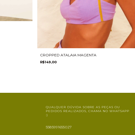
CROPPED ATALAIA MAGENTA
R$149,00
QUALQUER DÚVIDA SOBRE AS PEÇAS OU
PEDIDOS REALIZADOS, CHAMA NO WHATSAPP
:)
5585991655027