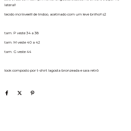
lateral!
tecido incríiiveelll de lindoo, acetinado com um leve brilho!! s2
tam. P veste 34 a 38
tam. M veste 40 a 42
tam. G veste 44
look composto por t-shirt lagosta bronzeada e saia retrô