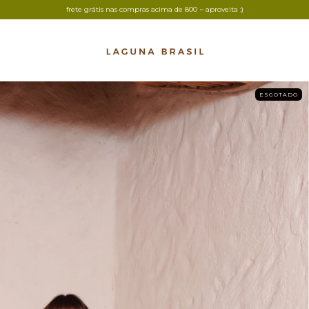
frete grátis nas compras acima de 800 ~ aproveita :)
ESGOTADO