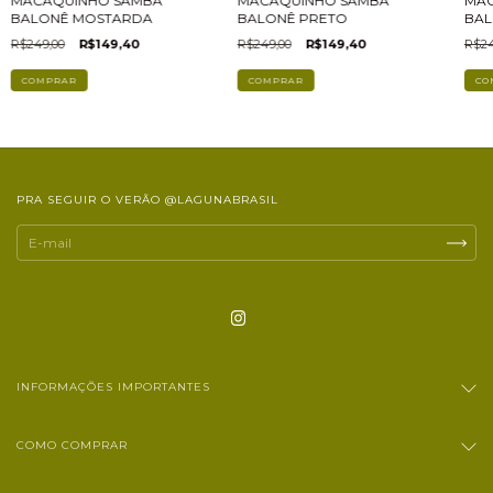
MACAQUINHO SAMBA
MAC
MACAQUINHO SAMBA
BALONÊ MOSTARDA
BAL
BALONÊ PRETO
R$249,00
R$149,40
R$24
R$249,00
R$149,40
COMPRAR
CO
COMPRAR
PRA SEGUIR O VERÃO @LAGUNABRASIL
INFORMAÇÕES IMPORTANTES
COMO COMPRAR