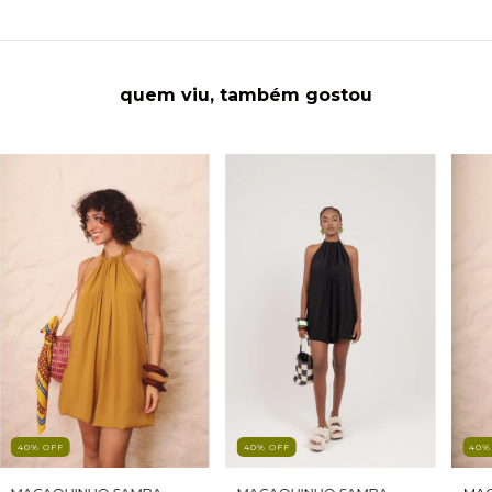
quem viu, também gostou
40
%
OFF
40
40
%
OFF