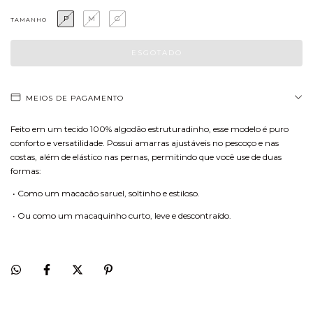
P
M
G
TAMANHO
MEIOS DE PAGAMENTO
Feito em um tecido 100% algodão estruturadinho, esse modelo é puro
conforto e versatilidade. Possui amarras ajustáveis no pescoço e nas
costas, além de elástico nas pernas, permitindo que você use de duas
formas:
•
Como um macacão saruel, soltinho e estiloso.
•
Ou como um macaquinho curto, leve e descontraído.