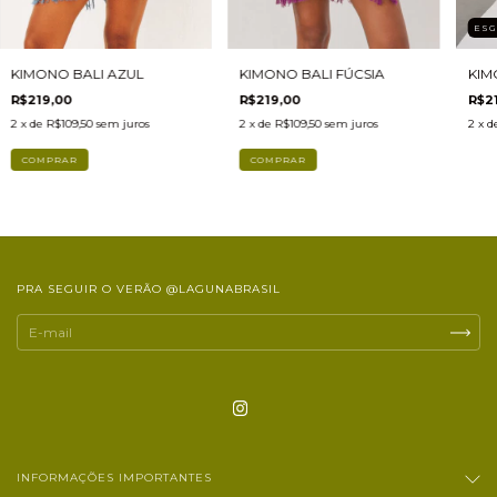
ES
KIMONO BALI AZUL
KIMONO BALI FÚCSIA
KIM
R$219,00
R$219,00
R$2
2
x de
R$109,50
sem juros
2
x de
R$109,50
sem juros
2
x d
PRA SEGUIR O VERÃO @LAGUNABRASIL
INFORMAÇÕES IMPORTANTES