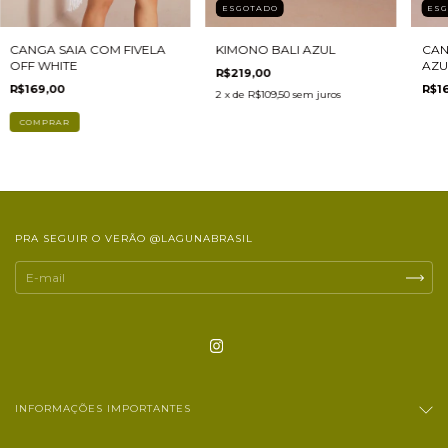
ESGOTADO
ES
CANGA SAIA COM FIVELA
KIMONO BALI AZUL
CAN
OFF WHITE
AZU
R$219,00
R$169,00
R$1
2
x de
R$109,50
sem juros
PRA SEGUIR O VERÃO @LAGUNABRASIL
INFORMAÇÕES IMPORTANTES