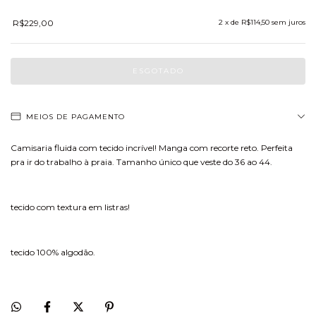
R$229,00
2
x de
R$114,50
sem juros
MEIOS DE PAGAMENTO
Camisaria fluida com tecido incrível! Manga com recorte reto. Perfeita
pra ir do trabalho à praia. Tamanho único que veste do 36 ao 44.
tecido com textura em listras!
tecido 100% algodão.