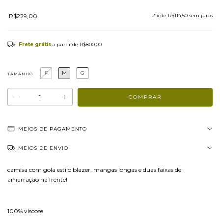
R$229,00
2
x de
R$114,50
sem juros
Frete grátis
a partir de
R$800,00
P
M
G
TAMANHO
MEIOS DE PAGAMENTO
MEIOS DE ENVIO
camisa com gola estilo blazer, mangas longas e duas faixas de
amarração na frente!
100% viscose