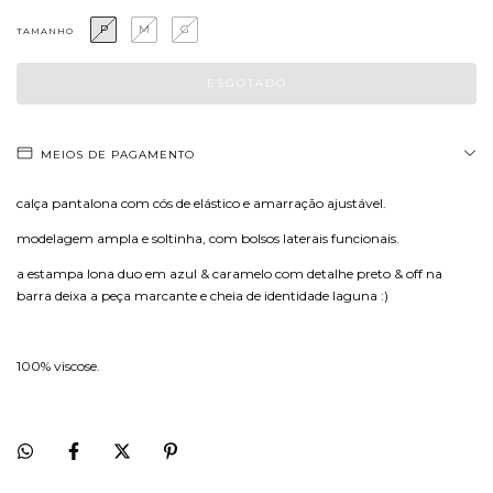
P
M
G
TAMANHO
MEIOS DE PAGAMENTO
calça pantalona com cós de elástico e amarração ajustável.
modelagem ampla e soltinha, com bolsos laterais funcionais.
a estampa lona duo em azul & caramelo com detalhe preto & off na
barra deixa a peça marcante e cheia de identidade laguna :)
100% viscose.