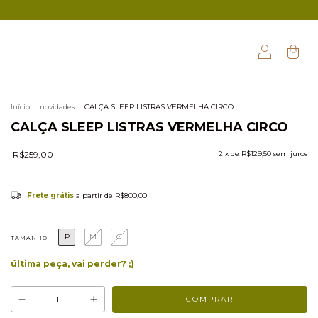
0
Início
.
novidades
.
CALÇA SLEEP LISTRAS VERMELHA CIRCO
CALÇA SLEEP LISTRAS VERMELHA CIRCO
R$259,00
2
x de
R$129,50
sem juros
Frete grátis
a partir de
R$800,00
P
M
G
TAMANHO
última peça, vai perder? ;)