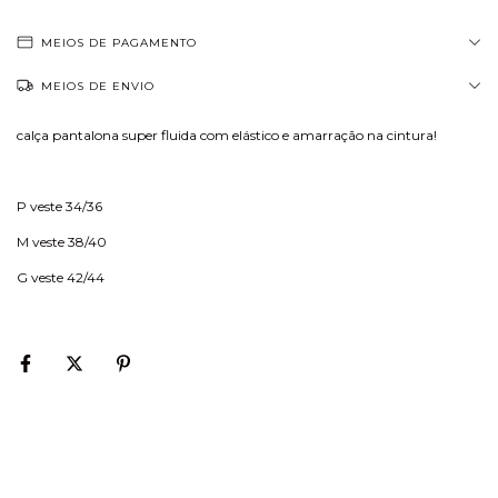
MEIOS DE PAGAMENTO
MEIOS DE ENVIO
calça pantalona super fluida com elástico e amarração na cintura!
P veste 34/36
M veste 38/40
G veste 42/44