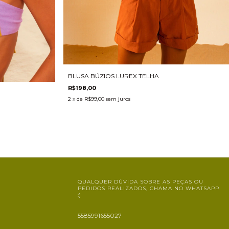
BLUSA BÚZIOS LUREX TELHA
R$198,00
2
x de
R$99,00
sem juros
QUALQUER DÚVIDA SOBRE AS PEÇAS OU
PEDIDOS REALIZADOS, CHAMA NO WHATSAPP
:)
5585991655027