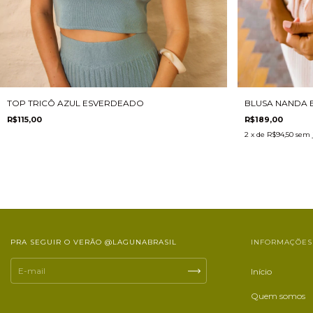
TOP TRICÔ AZUL ESVERDEADO
BLUSA NANDA 
R$115,00
R$189,00
2
x de
R$94,50
sem 
PRA SEGUIR O VERÃO @LAGUNABRASIL
INFORMAÇÕES
Início
Quem somos