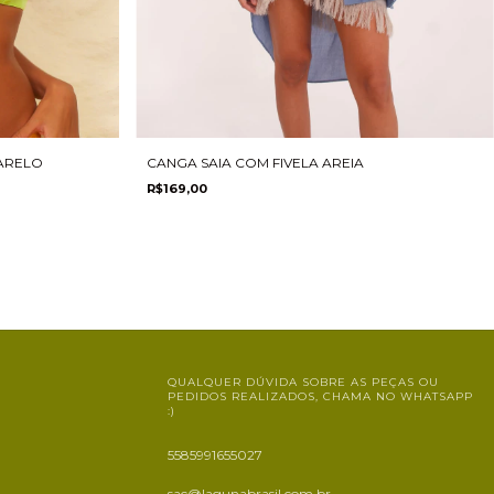
ARELO
CANGA SAIA COM FIVELA AREIA
R$169,00
QUALQUER DÚVIDA SOBRE AS PEÇAS OU
PEDIDOS REALIZADOS, CHAMA NO WHATSAPP
:)
5585991655027
sac@lagunabrasil.com.br