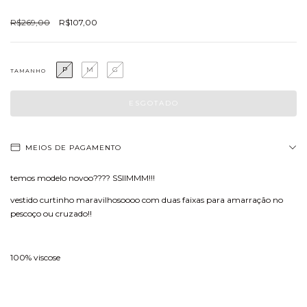
R$269,00
R$107,00
P
M
G
TAMANHO
MEIOS DE PAGAMENTO
temos modelo novoo???? SSIIMMM!!!
vestido curtinho maravilhosoooo com duas faixas para amarração no
pescoço ou cruzado!!
100% viscose