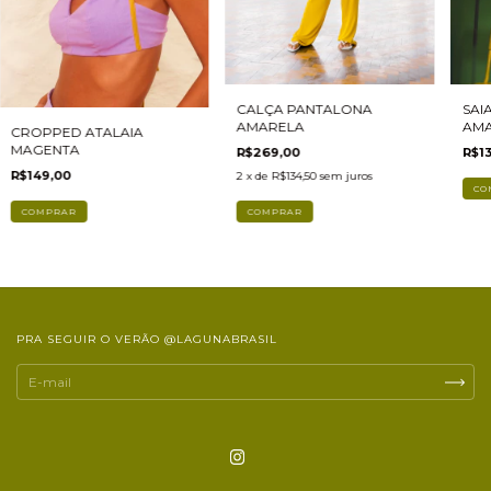
CALÇA PANTALONA
SAI
AMARELA
AM
CROPPED ATALAIA
MAGENTA
R$269,00
R$1
R$149,00
2
x de
R$134,50
sem juros
CO
COMPRAR
PRA SEGUIR O VERÃO @LAGUNABRASIL