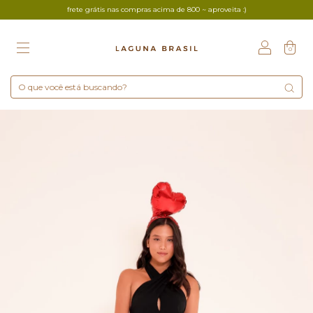
frete grátis nas compras acima de 800 ~ aproveita :)
0