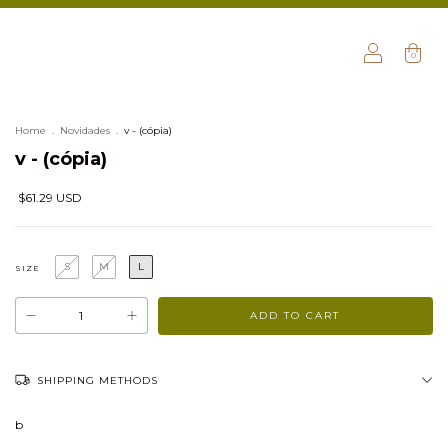
0
Home
.
Novidades
.
v - (cópia)
v - (cópia)
$61.29 USD
S
M
L
SIZE
SHIPPING METHODS
b