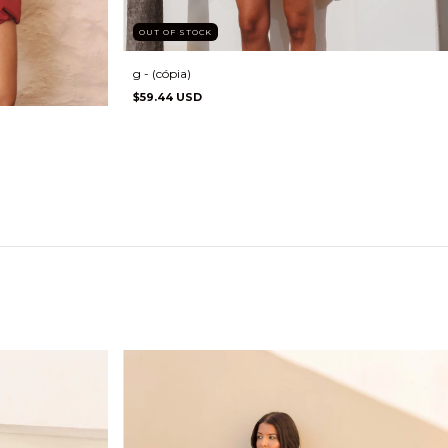
OUT OF STOCK
g - (cópia)
$59.44 USD