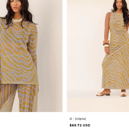
d - (cópia)
$69.72 USD