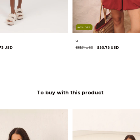
40
%
OFF
g
$51.21 USD
$30.73 USD
73 USD
To buy with this product