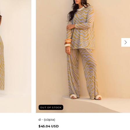
OUT OF STOCK
d - (cópia)
$45.04 USD