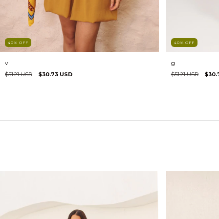
40
%
OFF
40
%
OFF
v
g
$51.21 USD
$30.73 USD
$51.21 USD
$30.