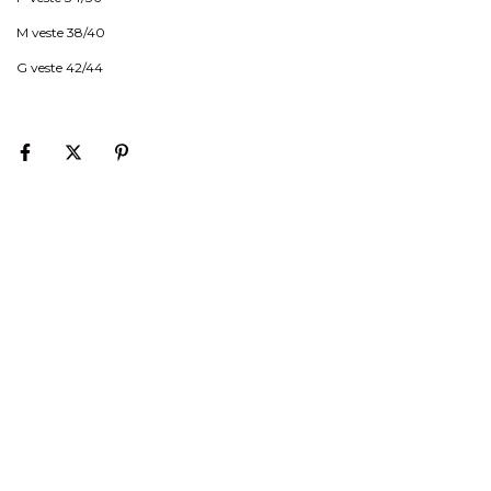
M veste 38/40
G veste 42/44