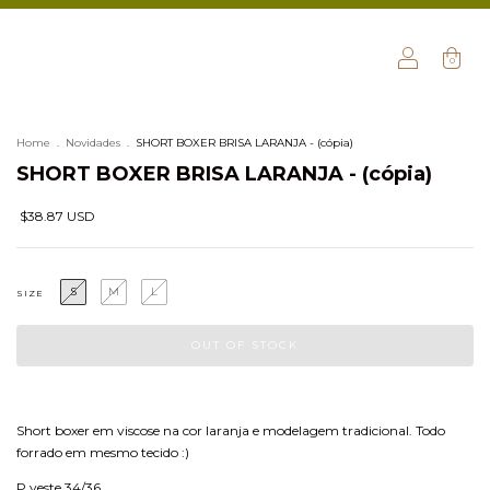
0
Home
.
Novidades
.
SHORT BOXER BRISA LARANJA - (cópia)
SHORT BOXER BRISA LARANJA - (cópia)
$38.87 USD
S
M
L
SIZE
Short boxer em viscose na cor laranja e modelagem tradicional. Todo
forrado em mesmo tecido :)
P veste 34/36