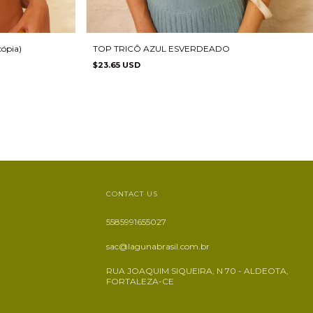
ópia)
TOP TRICÔ AZUL ESVERDEADO
$23.65 USD
CONTACT US
5585991655027
sac@lagunabrasil.com.br
RUA JOAQUIM SIQUEIRA, N 70 - ALDEOTA,
FORTALEZA-CE