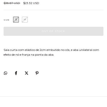
$38.87 USD
$23.32 USD
S
M
SIZE
Saia curta com elástico de 2cm embutido no cós, e aba unilateral com
efeito de nó e franja na ponta da aba.