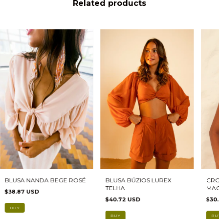
Related products
BLUSA NANDA BEGE ROSÉ
BLUSA BÚZIOS LUREX
CRO
TELHA
MAG
$38.87 USD
$40.72 USD
$30