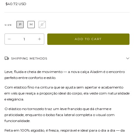
$40.72 USD
P
M
G
SIZE
SHIPPING METHODS
Leve, fluida e cheia de movimento — a nova calça Aladim é o encontro
perfeito entre conforto e estilo.
Com elástico fino na cintura que se ajusta sem apertar e acabamento
em viés que realça a proporção ideal do corpo, ela veste com naturalidade
e elegância.
O elástico no tornozelo traz um leve franzido que dá charme e
praticidade, enquanto o bolso faca lateral completa o visual com
funcionalidade.
Feita em 100% algodão, é fresca, respirável e ideal para o dia a dia — da