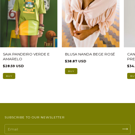
SAIA PANDEIRO VERDE E
BLUSA NANDA BEGE ROSÉ
CAN
AMARELO
PRE
$38.87 USD
$28.59 USD
$34
BUY
SUBSCRIBE TO OUR NEWSLETTER