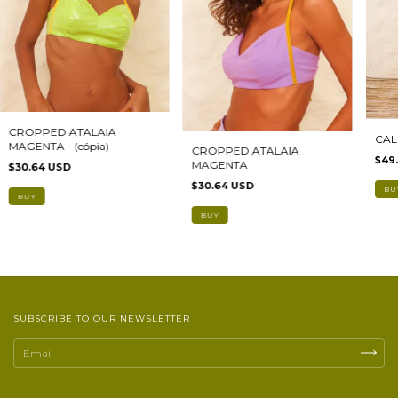
CROPPED ATALAIA
CAL
MAGENTA - (cópia)
CROPPED ATALAIA
$49.
MAGENTA
$30.64 USD
$30.64 USD
BU
SUBSCRIBE TO OUR NEWSLETTER