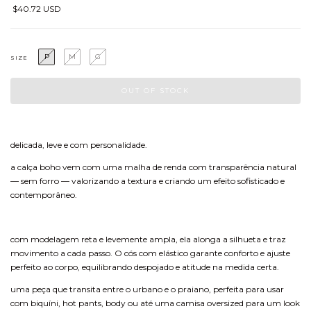
$40.72 USD
P
M
G
SIZE
delicada, leve e com personalidade.
a calça boho vem com uma malha de renda com transparência natural
— sem forro — valorizando a textura e criando um efeito sofisticado e
contemporâneo.
com modelagem reta e levemente ampla, ela alonga a silhueta e traz
movimento a cada passo. O cós com elástico garante conforto e ajuste
perfeito ao corpo, equilibrando despojado e atitude na medida certa.
uma peça que transita entre o urbano e o praiano, perfeita para usar
com biquíni, hot pants, body ou até uma camisa oversized para um look