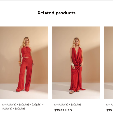
Related products
s - (
s - (cópia) - (cópia) - (cópia) -
s - (cópia) - (cópia)
(cópia) - (cópia)
$75
$75.89 USD