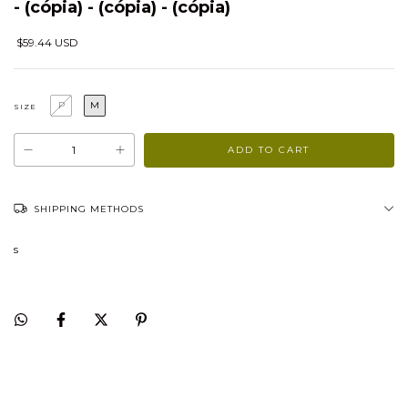
- (cópia) - (cópia) - (cópia)
$59.44 USD
P
M
SIZE
SHIPPING METHODS
s