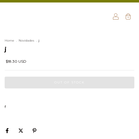
0
Home
.
Novidades
.
j
j
$18.30 USD
f