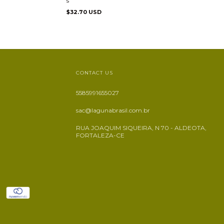
s
$32.70 USD
CONTACT US
5585991655027
sac@lagunabrasil.com.br
RUA JOAQUIM SIQUEIRA, N 70 - ALDEOTA,
FORTALEZA-CE