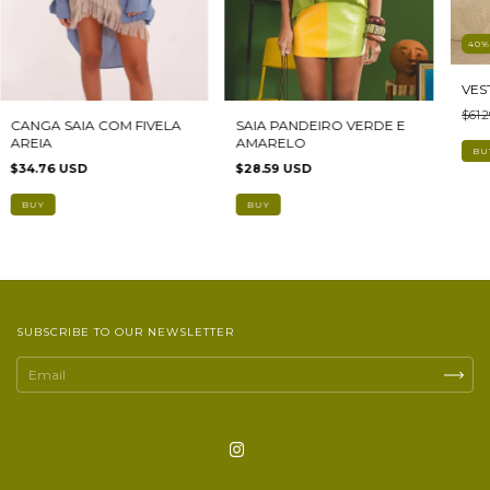
40
VES
$61.
CANGA SAIA COM FIVELA
SAIA PANDEIRO VERDE E
AREIA
AMARELO
BU
$34.76 USD
$28.59 USD
BUY
SUBSCRIBE TO OUR NEWSLETTER