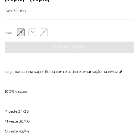
$69.72 USD
S
M
L
SIZE
calça pantalona super fluida com elástico e amarração na cintura!
100% viscose
P veste 34/36
M veste 38/40
G veste 42/44