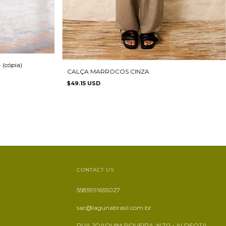
cópia)
CALÇA MARROCOS CINZA
$49.15 USD
CONTACT US
5585991655027
sac@lagunabrasil.com.br
RUA JOAQUIM SIQUEIRA, N 70 - ALDEOTA,