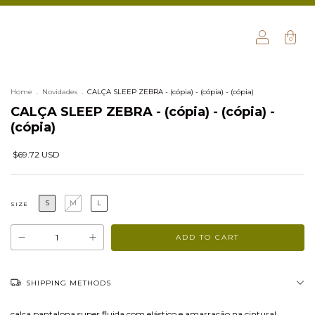
0
Home
.
Novidades
.
CALÇA SLEEP ZEBRA - (cópia) - (cópia) - (cópia)
CALÇA SLEEP ZEBRA - (cópia) - (cópia) -
(cópia)
$69.72 USD
S
M
L
SIZE
SHIPPING METHODS
calça pantalona super fluida com elástico e amarração na cintura!