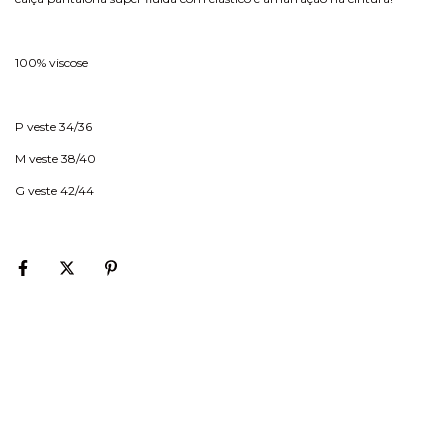
100% viscose
P veste 34/36
M veste 38/40
G veste 42/44