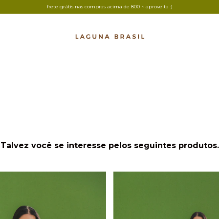
frete grátis nas compras acima de 800 ~ aproveita :)
Talvez você se interesse pelos seguintes produtos.