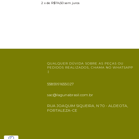
2
x de
R$114,50
sem juros
QUALQUER DÚVIDA SOBRE AS PEÇAS OU
PEDIDOS REALIZADOS, CHAMA NO WHATSAPP
:)
5585991655027
sac@lagunabrasil.com.br
RUA JOAQUIM SIQUEIRA, N 70 - ALDEOTA,
FORTALEZA-CE