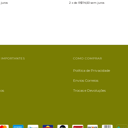
 juros
2
x de
R$114,50
sem juros
 IMPORTANTES
COMO COMPRAR
Política de Privacidade
Envios Correios
tos
Trocas e Devoluções