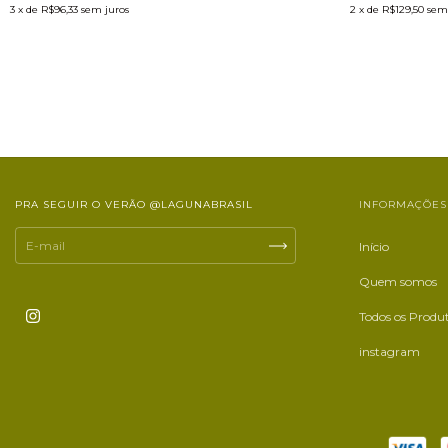
3
x de
R$96,33
sem juros
2
x de
R$129,50
sem
PRA SEGUIR O VERÃO @LAGUNABRASIL
INFORMAÇÕES
Início
Quem somos
Todos os Produ
instagram